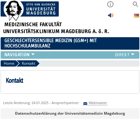
MEDIZINISCHE FAKULTÄT
UNIVERSITÄTSKLINIKUM MAGDEBURG A. ö. R.
GESCHLECHTERSENSIBLE MEDIZIN (GSM+) MIT
HOCHSCHULAMBULANZ
TEAM
Home
Kontakt
HOCHSCHULAMBULANZ
ZUWEISENDE
Kontakt
FORSCHUNG
LEHRE
KARRIERE
Letzte Änderung: 24.01.2025 - Ansprechpartner:
Webmaster
KOOPERATIONEN
Sie können eine Nachricht versenden an:
Webmaster
Datenschutzerklärung der Universitätsmedizin Magdeburg
IN DEN MEDIEN
Ihre E-Mailadresse:
Ihr Anliegen: