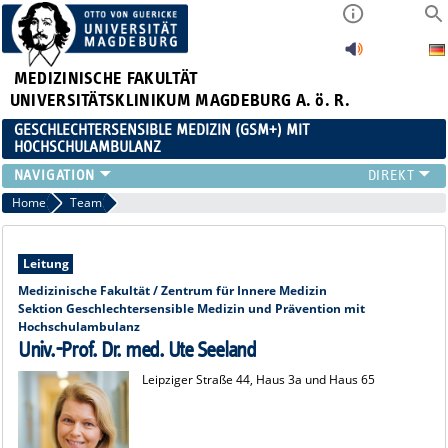
MEDIZINISCHE FAKULTÄT
UNIVERSITÄTSKLINIKUM MAGDEBURG A. ö. R.
GESCHLECHTERSENSIBLE MEDIZIN (GSM+) MIT
HOCHSCHULAMBULANZ
TEAM
Home
Team
HOCHSCHULAMBULANZ
ZUWEISENDE
Leitung
FORSCHUNG
Medizinische Fakultät / Zentrum für Innere Medizin
LEHRE
Sektion Geschlechtersensible Medizin und Prävention mit
KARRIERE
Hochschulambulanz
Univ.-Prof. Dr. med. Ute Seeland
KOOPERATIONEN
IN DEN MEDIEN
Leipziger Straße 44, Haus 3a und Haus 65