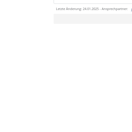
Letzte Änderung: 24.01.2025 - Ansprechpartner:
Sie können eine Nachricht versenden an:
Ihre E-Mailadresse:
Ihr Anliegen:
Sicherheitsabfrage: