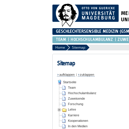
ME
UN
GESCHLECHTERSENSIBLE MEDIZIN (GS
TEAM
HOCHSCHULAMBULANZ
ZUWE
Home
Sitemap
Sitemap
aufklappen
|
zuklappen
Startseite
Team
Hochschulambulanz
Zuweisende
Forschung
Lehre
Karriere
Kooperationen
In den Medien