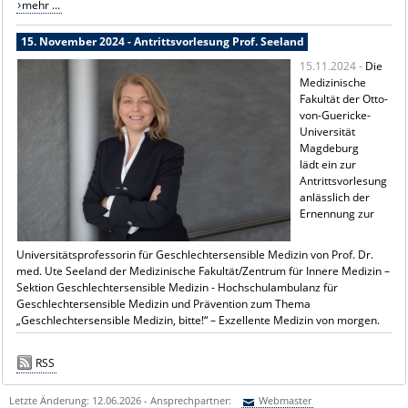
mehr ...
15. November 2024 - Antrittsvorlesung Prof. Seeland
15.11.2024 -
Die
Medizinische
Fakultät der Otto-
von-Guericke-
Universität
Magdeburg
lädt ein zur
Antrittsvorlesung
anlässlich der
Ernennung zur
Universitätsprofessorin für Geschlechtersensible Medizin von Prof. Dr.
med. Ute Seeland der Medizinische Fakultät/Zentrum für Innere Medizin –
Sektion Geschlechtersensible Medizin - Hochschulambulanz für
Geschlechtersensible Medizin und Prävention zum Thema
„Geschlechtersensible Medizin, bitte!“ – Exzellente Medizin von morgen.
RSS
Letzte Änderung: 12.06.2026 - Ansprechpartner:
Webmaster