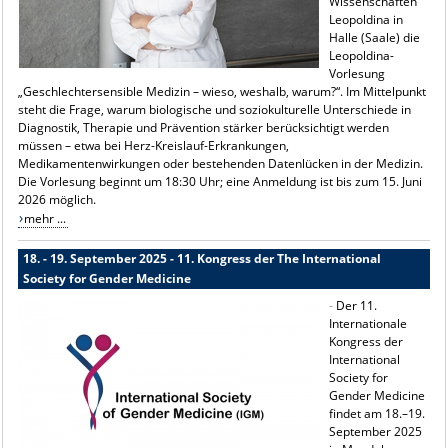
Wissenschaften
Leopoldina in
Halle (Saale) die
Leopoldina-
Vorlesung
„Geschlechtersensible Medizin – wieso, weshalb, warum?“. Im Mittelpunkt
steht die Frage, warum biologische und soziokulturelle Unterschiede in
Diagnostik, Therapie und Prävention stärker berücksichtigt werden
müssen – etwa bei Herz-Kreislauf-Erkrankungen,
Medikamentenwirkungen oder bestehenden Datenlücken in der Medizin.
Die Vorlesung beginnt um 18:30 Uhr; eine Anmeldung ist bis zum 15. Juni
2026 möglich.
mehr ...
18. - 19. September 2025 - 11. Kongress der The International
Society for Gender Medicine
-
Der 11.
Internationale
Kongress der
International
Society for
Gender Medicine
findet am 18.–19.
September 2025