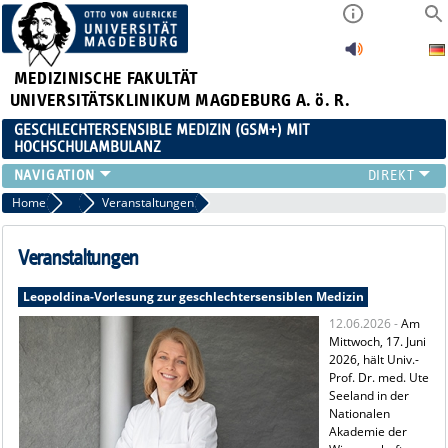
MEDIZINISCHE FAKULTÄT
UNIVERSITÄTSKLINIKUM MAGDEBURG A. ö. R.
GESCHLECHTERSENSIBLE MEDIZIN (GSM+) MIT
HOCHSCHULAMBULANZ
TEAM
Home
In den Medien
Veranstaltungen
HOCHSCHULAMBULANZ
ZUWEISENDE
Veranstaltungen
FORSCHUNG
Leopoldina-Vorlesung zur geschlechtersensiblen Medizin
LEHRE
12.06.2026 -
Am
KARRIERE
Mittwoch, 17. Juni
KOOPERATIONEN
2026, hält Univ.-
IN DEN MEDIEN
Prof. Dr. med. Ute
Seeland in der
Nationalen
Akademie der