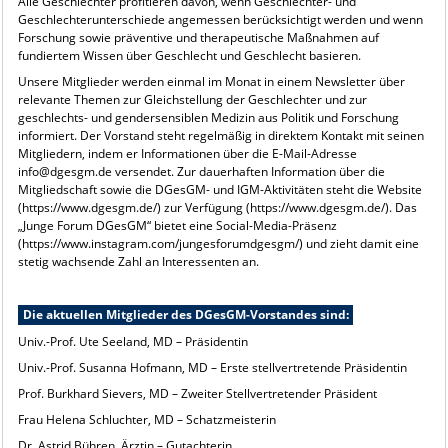
Alle Geschlechter profitieren davon, wenn Geschlechter- und
Geschlechterunterschiede angemessen berücksichtigt werden und wenn
Forschung sowie präventive und therapeutische Maßnahmen auf
fundiertem Wissen über Geschlecht und Geschlecht basieren.
Unsere Mitglieder werden einmal im Monat in einem Newsletter über
relevante Themen zur Gleichstellung der Geschlechter und zur
geschlechts- und gendersensiblen Medizin aus Politik und Forschung
informiert. Der Vorstand steht regelmäßig in direktem Kontakt mit seinen
Mitgliedern, indem er Informationen über die E-Mail-Adresse
info@dgesgm.de versendet. Zur dauerhaften Information über die
Mitgliedschaft sowie die DGesGM- und IGM-Aktivitäten steht die Website
(https://www.dgesgm.de/) zur Verfügung (https://www.dgesgm.de/). Das
„Junge Forum DGesGM“ bietet eine Social-Media-Präsenz
(https://www.instagram.com/jungesforumdgesgm/) und zieht damit eine
stetig wachsende Zahl an Interessenten an.
Die aktuellen Mitglieder des DGesGM-Vorstandes sind:
Univ.-Prof. Ute Seeland, MD – Präsidentin
Univ.-Prof. Susanna Hofmann, MD – Erste stellvertretende Präsidentin
Prof. Burkhard Sievers, MD – Zweiter Stellvertretender Präsident
Frau Helena Schluchter, MD – Schatzmeisterin
Dr. Astrid Bühren, Ärztin – Gutachterin