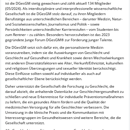
ist die DGesGM stetig gewachsen und zählt aktuell 134 Mitglieder
(05/2024). Als interdisziplinäre und interprofessionelle wissenschaftliche
Gesellschaft ist die DGesGM stolz darauf, zu ihren Mitgliedern
Berufstätige aus unterschiedlichen Bereichen – darunter Medizin, Natur-
und Sozialwissenschaften, Journalismus und Politik – sowie
Persönlichkeiten unterschiedlicher Karrierestufen – vom Studenten bis
zum Rentner – zu zählen. Besonders hervorzuheben ist das 2023
gegründete Junge Forum DGesGM® zur Förderung junger Talente.
Die DGesGM setzt sich dafür ein, die personalisierte Medizin
voranzutreiben, indem sie die Auswirkungen von Geschlecht und
Geschlecht auf Gesundheit und Krankheit sowie deren Wechselwirkungen
mit anderen Diversitätsfaktoren wie Alter, Herkunft/Ethnizität, kulturellen
und religiösen Überzeugungen und sexueller Identität berücksichtigt.
Diese Einflüsse sollten sowohl auf individueller als auch auf
gesellschaftlicher Ebene berücksichtigt werden.
Daher unterstützt die Gesellschaft die Forschung zu Geschlecht, die
darauf abzielt, die anhaltende Datenlücke zur Geschlechtergesundheit zu
schließen und neue Erkenntnisse für individuelle Präventionsmaßnahmen
zu liefern, die ein gesundes Altern fördern und die Qualität der
medizinischen Versorgung für alle Geschlechter verbessern. Die
Umsetzung in die klinische Praxis und die Kommunikation mit
Interessengruppen im Gesundheitswesen sind weitere Bereiche, die die
Gesellschaft unterstützt.