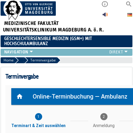
MEDIZINISCHE FAKULTÄT
UNIVERSITÄTSKLINIKUM MAGDEBURG A. ö. R.
GESCHLECHTERSENSIBLE MEDIZIN (GSM+) MIT
HOCHSCHULAMBULANZ
TEAM
Home
Hochschulambulanz
Terminvergabe
HOCHSCHULAMBULANZ
ZUWEISENDE
Terminvergabe
FORSCHUNG
LEHRE
KARRIERE
KOOPERATIONEN
IN DEN MEDIEN