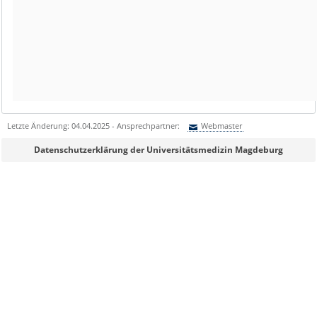
Letzte Änderung: 04.04.2025 - Ansprechpartner:
Webmaster
Sie können eine Nachricht versenden an:
Webmaster
Datenschutzerklärung der Universitätsmedizin Magdeburg
Ihre E-Mailadresse:
Ihr Anliegen: