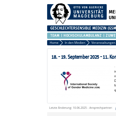
ME
UN
GESCHLECHTERSENSIBLE MEDIZIN (GS
TEAM
HOCHSCHULAMBULANZ
ZUWE
Home
In den Medien
Veranstaltungen
18. - 19. September 2025 - 11. Ko
i
n
D
f
q
Letzte Änderung: 10.06.2025 - Ansprechpartner:
Sie können eine Nachricht versenden an: