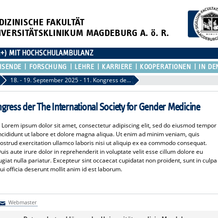
DIZINISCHE FAKULTÄT
IVERSITÄTSKLINIKUM MAGDEBURG A. ö. R.
M+) MIT HOCHSCHULAMBULANZ
ISENDE
FORSCHUNG
LEHRE
KARRIERE
KOOPERATIONEN
IN DE
18. - 19. September 2025 - 11. Kongress der The International Society for Gender Medicine
ngress der The International Society for Gender Medicine
-
Lorem ipsum dolor sit amet, consectetur adipiscing elit, sed do eiusmod tempor
ncididunt ut labore et dolore magna aliqua. Ut enim ad minim veniam, quis
ostrud exercitation ullamco laboris nisi ut aliquip ex ea commodo consequat.
uis aute irure dolor in reprehenderit in voluptate velit esse cillum dolore eu
ugiat nulla pariatur. Excepteur sint occaecat cupidatat non proident, sunt in culpa
ui officia deserunt mollit anim id est laborum.
Webmaster
Webmaster